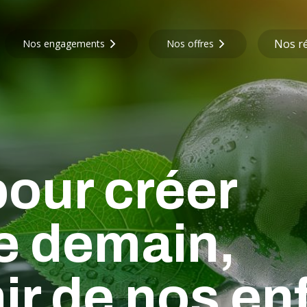
Nos ré
Nos engagements
Nos offres
our créer
de demain,
ir de nos en