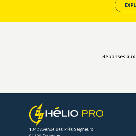
EXP
Réponses aux 
1342 Avenue des Près Seigneurs
01120 Dagneux