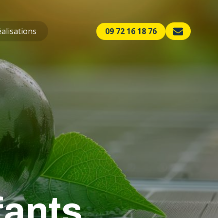
alisations
09 72 16 18 76
fants