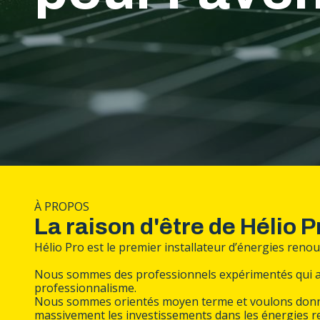
À PROPOS
La raison d'être de Hélio P
Hélio Pro est le premier installateur d’énergies renou
Nous sommes des professionnels expérimentés qui avo
professionnalisme.
Nous sommes orientés moyen terme et voulons donner co
massivement les investissements dans les énergies r